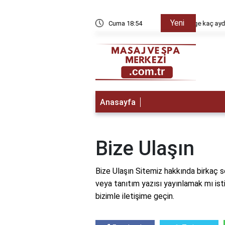
Yeni
yda düzelir?
Cuma 18:54
Klasik 
Anasayfa
Bize Ulaşın
Bize Ulaşın Sitemiz hakkında birkaç 
veya tanıtım yazısı yayınlamak mı ist
bizimle iletişime geçin.