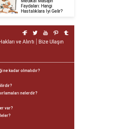
Medikal Masajın
Faydaları: Hangi
Hastalıklara İyi Gelir?
Hakları ve Alıntı
Bize Ulaşın
ği ne kadar olmalıdır?
ilirdir?
nırlamaları nelerdir?
ler var?
leler?