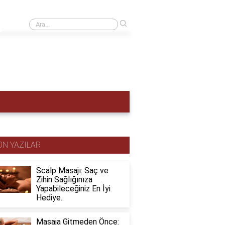
›
Adet hemen nasıl sökülür?
ON YAZILAR
Scalp Masajı: Saç ve
Zihin Sağlığınıza
Yapabileceğiniz En İyi
Hediye..
Masaja Gitmeden Önce: