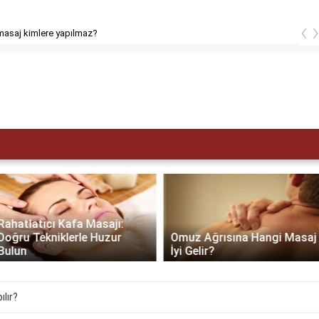
‹
masaj kimlere yapılmaz?
Rahatlatıcı Kafa Masajı:
Doğru Tekniklerle Huzur
Omuz Ağrısına Hangi Masaj
Bulun
İyi Gelir?
ılır?