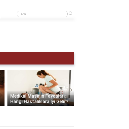
›
Adet hemen nasıl sökülür?
›
Scalp Masajı: Saç ve Zi
Medikal Masajın Faydaları:
Sağlığınıza Yapabilece
Hangi Hastalıklara İyi Gelir?
En İyi Hediye..