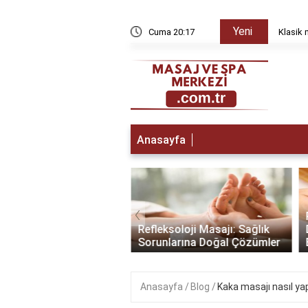
Yeni
yda düzelir?
Cuma 20:17
Klasik 
Anasayfa
‹
a Gitmeden Önce:
lamak İçin Yapmanız
Refleksoloji Masajı: Sağlık
enler
Sorunlarına Doğal Çözümler
Anasayfa
Blog
Kaka masajı nasıl yap