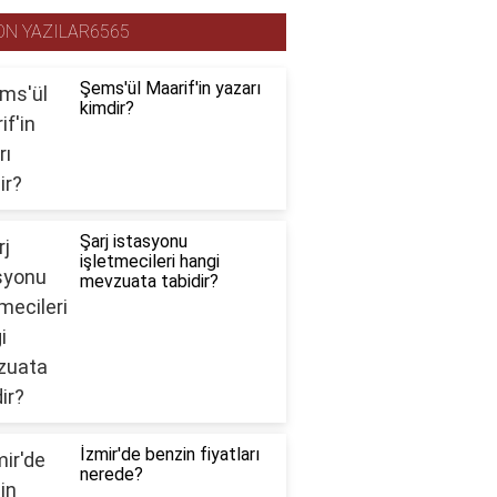
ON YAZILAR6565
Şems'ül Maarif'in yazarı
kimdir?
Şarj istasyonu
işletmecileri hangi
mevzuata tabidir?
İzmir'de benzin fiyatları
nerede?