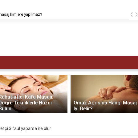
‹
masaj kimlere yapılmaz?
Rahatlatıcı Kafa Masajı:
Doğru Tekniklerle Huzur
Omuz Ağrısına Hangi Masaj
Bulun
İyi Gelir?
etçi 3 faul yaparsa ne olur