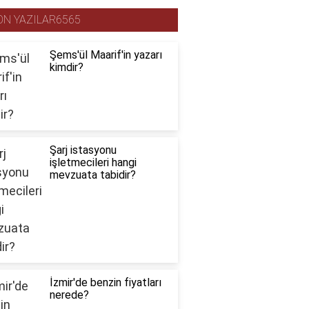
ON YAZILAR6565
Şems'ül Maarif'in yazarı
kimdir?
Şarj istasyonu
işletmecileri hangi
mevzuata tabidir?
İzmir'de benzin fiyatları
nerede?