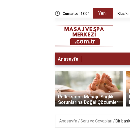
Yeni
yda düzelir?
Cumartesi 18:04
Klasik 
Anasayfa
‹
a Gitmeden Önce:
lamak İçin Yapmanız
Refleksoloji Masajı: Sağlık
enler
Sorunlarına Doğal Çözümler
Anasayfa
Soru ve Cevapları
Bir bask