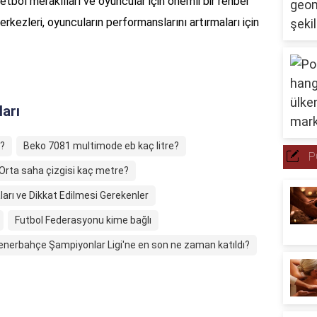
sketbol meraklıları ve oyuncular için önemli bir rehber
erkezleri, oyuncuların performanslarını artırmaları için
ları
?
Beko 7081 multimode eb kaç litre?
P
Orta saha çizgisi kaç metre?
ları ve Dikkat Edilmesi Gerekenler
Futbol Federasyonu kime bağlı
enerbahçe Şampiyonlar Ligi'ne en son ne zaman katıldı?