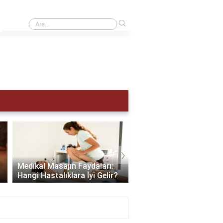
›
Adet hemen nasıl sökülür?
›
Scalp Masajı: Saç ve Zi
Medikal Masajın Faydaları:
Sağlığınıza Yapabilece
Hangi Hastalıklara İyi Gelir?
En İyi Hediye..