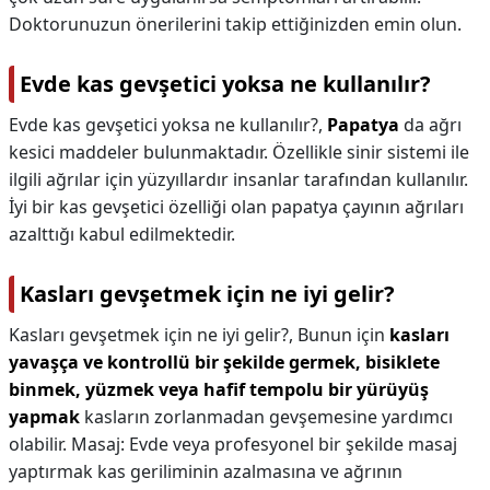
Doktorunuzun önerilerini takip ettiğinizden emin olun.
Evde kas gevşetici yoksa ne kullanılır?
Evde kas gevşetici yoksa ne kullanılır?,
Papatya
da ağrı
kesici maddeler bulunmaktadır. Özellikle sinir sistemi ile
ilgili ağrılar için yüzyıllardır insanlar tarafından kullanılır.
İyi bir kas gevşetici özelliği olan papatya çayının ağrıları
azalttığı kabul edilmektedir.
Kasları gevşetmek için ne iyi gelir?
Kasları gevşetmek için ne iyi gelir?,
Bunun için
kasları
yavaşça ve kontrollü bir şekilde germek, bisiklete
binmek, yüzmek veya hafif tempolu bir yürüyüş
yapmak
kasların zorlanmadan gevşemesine yardımcı
olabilir. Masaj: Evde veya profesyonel bir şekilde masaj
yaptırmak kas geriliminin azalmasına ve ağrının