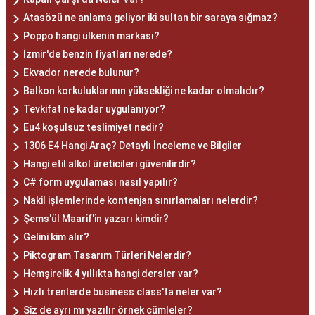
Atasözü ne anlama geliyor iki sultan bir saraya sığmaz?
Poppo hangi ülkenin markası?
İzmir'de benzin fiyatları nerede?
Ekvador nerede bulunur?
Balkon korkuluklarının yüksekliği ne kadar olmalıdır?
Tevkifat ne kadar uygulanıyor?
Eu4 koşulsuz teslimiyet nedir?
1306 E4 Hangi Araç? Detaylı İnceleme ve Bilgiler
Hangi etil alkol üreticileri güvenilirdir?
C# form uygulaması nasıl yapılır?
Nakil işlemlerinde kontenjan sınırlamaları nelerdir?
Şems'ül Maarif'in yazarı kimdir?
Gelini kim alır?
Piktogram Tasarım Türleri Nelerdir?
Hemşirelik 4 yıllıkta hangi dersler var?
Hızlı trenlerde business class'ta neler var?
Siz de ayrı mı yazılır örnek cümleler?