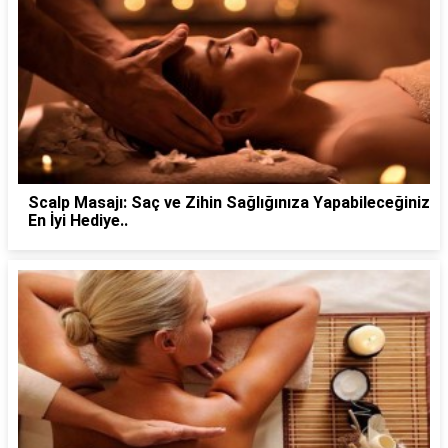
Scalp Masajı: Saç ve Zihin Sağlığınıza Yapabileceğiniz
En İyi Hediye..