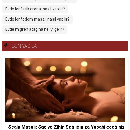
Evde lenfatik drenaj nasıl yapılır?
Evde lenfödem masajı nasıl yapılır?
Evde migren atağına ne iyi gelir?
SON YAZILAR
Scalp Masajı: Saç ve Zihin Sağlığınıza Yapabileceğiniz