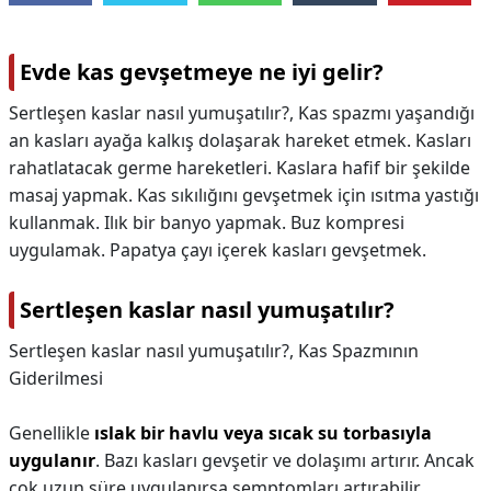
Evde kas gevşetmeye ne iyi gelir?
Sertleşen kaslar nasıl yumuşatılır?, Kas spazmı yaşandığı
an kasları ayağa kalkış dolaşarak hareket etmek. Kasları
rahatlatacak germe hareketleri. Kaslara hafif bir şekilde
masaj yapmak. Kas sıkılığını gevşetmek için ısıtma yastığı
kullanmak. Ilık bir banyo yapmak. Buz kompresi
uygulamak. Papatya çayı içerek kasları gevşetmek.
Sertleşen kaslar nasıl yumuşatılır?
Sertleşen kaslar nasıl yumuşatılır?,
Kas Spazmının
Giderilmesi
Genellikle
ıslak bir havlu veya sıcak su torbasıyla
uygulanır
. Bazı kasları gevşetir ve dolaşımı artırır. Ancak
çok uzun süre uygulanırsa semptomları artırabilir.