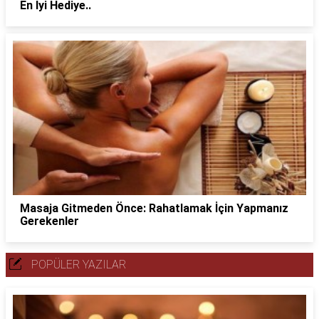
En İyi Hediye..
Masaja Gitmeden Önce: Rahatlamak İçin Yapmanız
Gerekenler
POPÜLER YAZILAR