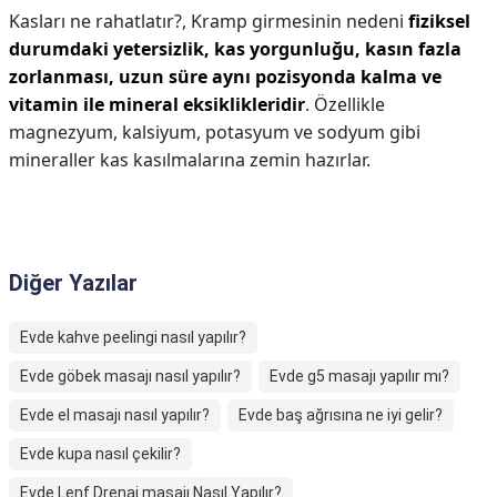
Kasları ne rahatlatır?,
Kramp girmesinin nedeni
fiziksel
durumdaki yetersizlik, kas yorgunluğu, kasın fazla
zorlanması, uzun süre aynı pozisyonda kalma ve
vitamin ile mineral eksiklikleridir
. Özellikle
magnezyum, kalsiyum, potasyum ve sodyum gibi
mineraller kas kasılmalarına zemin hazırlar.
Diğer Yazılar
Evde kahve peelingi nasıl yapılır?
Evde göbek masajı nasıl yapılır?
Evde g5 masajı yapılır mı?
Evde el masajı nasıl yapılır?
Evde baş ağrısına ne iyi gelir?
Evde kupa nasıl çekilir?
Evde Lenf Drenaj masajı Nasıl Yapılır?