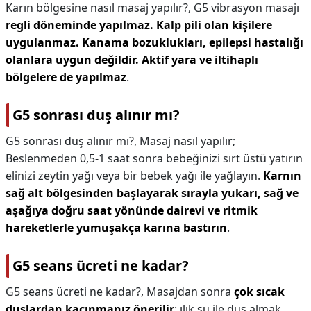
Karın bölgesine nasıl masaj yapılır?,
G5 vibrasyon masajı
regli döneminde yapılmaz.
Kalp pili olan kişilere
uygulanmaz.
Kanama bozuklukları, epilepsi hastalığı
olanlara uygun değildir.
Aktif yara ve iltihaplı
bölgelere de yapılmaz
.
G5 sonrası duş alınır mı?
G5 sonrası duş alınır mı?,
Masaj nasıl yapılır;
Beslenmeden 0,5-1 saat sonra bebeğinizi sırt üstü yatırın
elinizi zeytin yağı veya bir bebek yağı ile yağlayın.
Karnın
sağ alt bölgesinden başlayarak sırayla yukarı, sağ ve
aşağıya doğru saat yönünde dairevi ve ritmik
hareketlerle yumuşakça karına bastırın
.
G5 seans ücreti ne kadar?
G5 seans ücreti ne kadar?,
Masajdan sonra
çok sıcak
duşlardan kaçınmanız önerilir
; ılık su ile duş almak