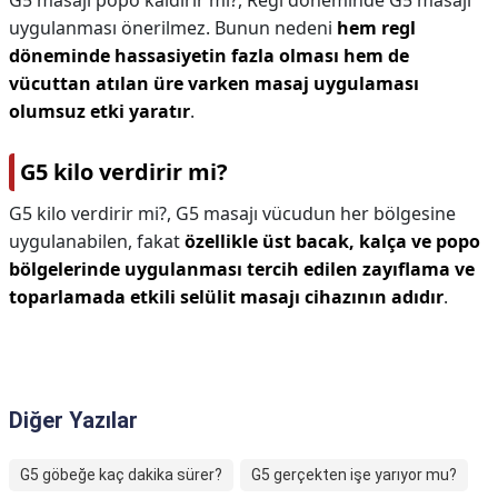
G5 masajı popo kaldırır mı?,
Regl döneminde G5 masajı
uygulanması önerilmez. Bunun nedeni
hem regl
döneminde hassasiyetin fazla olması hem de
vücuttan atılan üre varken masaj uygulaması
olumsuz etki yaratır
.
G5 kilo verdirir mi?
G5 kilo verdirir mi?,
G5 masajı vücudun her bölgesine
uygulanabilen, fakat
özellikle üst bacak, kalça ve popo
bölgelerinde uygulanması tercih edilen zayıflama ve
toparlamada etkili selülit masajı cihazının adıdır
.
Diğer Yazılar
G5 göbeğe kaç dakika sürer?
G5 gerçekten işe yarıyor mu?