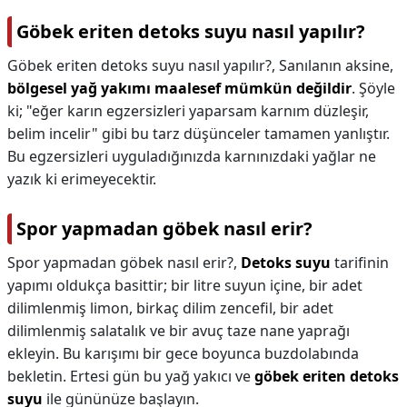
Göbek eriten detoks suyu nasıl yapılır?
Göbek eriten detoks suyu nasıl yapılır?,
Sanılanın aksine,
bölgesel yağ yakımı maalesef mümkün değildir
. Şöyle
ki; "eğer karın egzersizleri yaparsam karnım düzleşir,
belim incelir" gibi bu tarz düşünceler tamamen yanlıştır.
Bu egzersizleri uyguladığınızda karnınızdaki yağlar ne
yazık ki erimeyecektir.
Spor yapmadan göbek nasıl erir?
Spor yapmadan göbek nasıl erir?,
Detoks suyu
tarifinin
yapımı oldukça basittir; bir litre suyun içine, bir adet
dilimlenmiş limon, birkaç dilim zencefil, bir adet
dilimlenmiş salatalık ve bir avuç taze nane yaprağı
ekleyin. Bu karışımı bir gece boyunca buzdolabında
bekletin. Ertesi gün bu yağ yakıcı ve
göbek eriten detoks
suyu
ile gününüze başlayın.