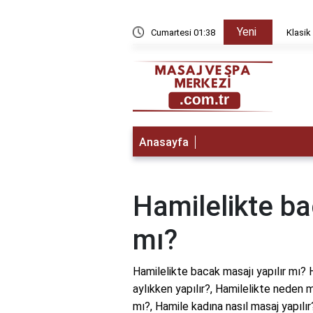
Yeni
yda düzelir?
Cumartesi 01:38
Klasik 
Anasayfa
Hamilelikte ba
mı?
Hamilelikte bacak masajı yapılır mı? 
aylıkken yapılır?, Hamilelikte neden 
mı?, Hamile kadına nasıl masaj yapılır