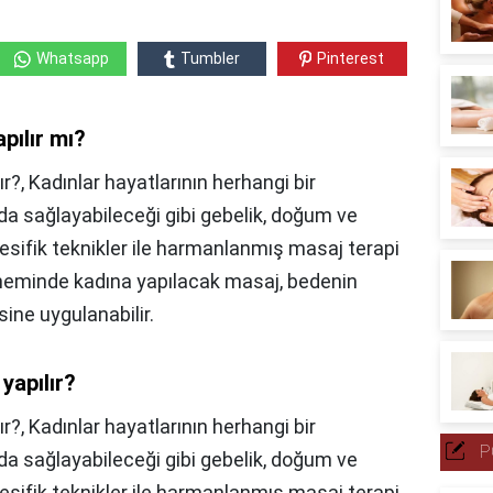
Whatsapp
Tumbler
Pinterest
pılır mı?
r?, Kadınlar hayatlarının herhangi bir
a sağlayabileceği gibi gebelik, doğum ve
ifik teknikler ile harmanlanmış masaj terapi
döneminde kadına yapılacak masaj, bedenin
ine uygulanabilir.
yapılır?
ır?,
Kadınlar hayatlarının herhangi bir
P
a sağlayabileceği gibi gebelik, doğum ve
ifik teknikler ile harmanlanmış masaj terapi