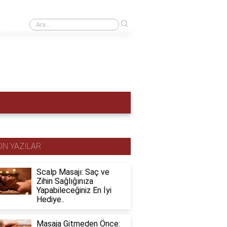
›
Adet hemen nasıl sökülür?
ON YAZILAR
Scalp Masajı: Saç ve
Zihin Sağlığınıza
Yapabileceğiniz En İyi
Hediye..
Masaja Gitmeden Önce: