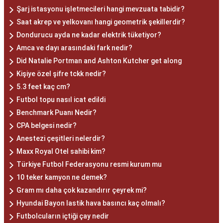
Şarj istasyonu işletmecileri hangi mevzuata tabidir?
Saat akrep ve yelkovanı hangi geometrik şekillerdir?
Dondurucu ayda ne kadar elektrik tüketiyor?
Amca ve dayı arasındaki fark nedir?
Did Natalie Portman and Ashton Kutcher get along
Kişiye özel şifre tckk nedir?
5.3 feet kaç cm?
Futbol topu nasıl icat edildi
Benchmark Puanı Nedir?
CPA belgesi nedir?
Anestezi çeşitleri nelerdir?
Maxx Royal Otel sahibi kim?
Türkiye Futbol Federasyonu resmi kurum mu
10 teker kamyon ne demek?
Gram mı daha çok kazandırır çeyrek mi?
Hyundai Bayon lastik hava basıncı kaç olmalı?
Futbolcuların içtiği çay nedir