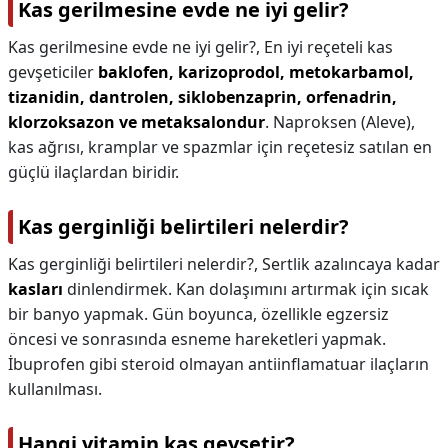
Kas gerilmesine evde ne iyi gelir?
Kas gerilmesine evde ne iyi gelir?,
En iyi reçeteli kas
gevşeticiler
baklofen, karizoprodol, metokarbamol,
tizanidin, dantrolen, siklobenzaprin, orfenadrin,
klorzoksazon ve metaksalondur
. Naproksen (Aleve),
kas ağrısı, kramplar ve spazmlar için reçetesiz satılan en
güçlü ilaçlardan biridir.
Kas gerginliği belirtileri nelerdir?
Kas gerginliği belirtileri nelerdir?,
Sertlik azalıncaya kadar
kasları
dinlendirmek. Kan dolaşımını artırmak için sıcak
bir banyo yapmak. Gün boyunca, özellikle egzersiz
öncesi ve sonrasında esneme hareketleri yapmak.
İbuprofen gibi steroid olmayan antiinflamatuar ilaçların
kullanılması.
Hangi vitamin kas gevşetir?