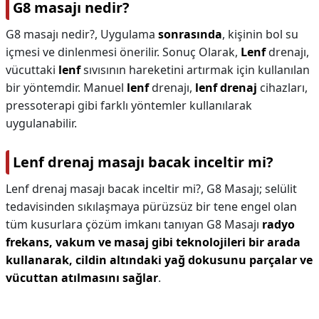
G8 masajı nedir?
G8 masajı nedir?,
Uygulama
sonrasında
, kişinin bol su
içmesi ve dinlenmesi önerilir. Sonuç Olarak,
Lenf
drenajı,
vücuttaki
lenf
sıvısının hareketini artırmak için kullanılan
bir yöntemdir. Manuel
lenf
drenajı,
lenf drenaj
cihazları,
pressoterapi gibi farklı yöntemler kullanılarak
uygulanabilir.
Lenf drenaj masajı bacak inceltir mi?
Lenf drenaj masajı bacak inceltir mi?,
G8 Masajı; selülit
tedavisinden sıkılaşmaya pürüzsüz bir tene engel olan
tüm kusurlara çözüm imkanı tanıyan G8 Masajı
radyo
frekans, vakum ve masaj gibi teknolojileri bir arada
kullanarak, cildin altındaki yağ dokusunu parçalar ve
vücuttan atılmasını sağlar
.