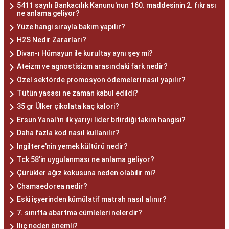
5411 sayılı Bankacılık Kanunu'nun 160. maddesinin 2. fıkrası
ne anlama geliyor?
Yüze hangi sırayla bakım yapılır?
H2S Nedir Zararları?
Divan-ı Hümayun ile kurultay aynı şey mi?
Ateizm ve agnostisizm arasındaki fark nedir?
Özel sektörde promosyon ödemeleri nasıl yapılır?
Tütün yasası ne zaman kabul edildi?
35 gr Ülker çikolata kaç kalori?
Ersun Yanal'ın ilk yarıyı lider bitirdiği takım hangisi?
Daha fazla kod nasıl kullanılır?
Ingiltere'nin yemek kültürü nedir?
Tck 58'in uygulanması ne anlama geliyor?
Çürükler ağız kokusuna neden olabilir mi?
Chamaedorea nedir?
Eski işyerinden kümülatif matrah nasıl alınır?
7. sınıfta abartma cümleleri nelerdir?
Ilıç neden önemli?