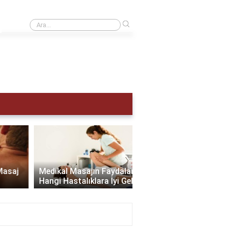
›
Adet hemen nasıl sökülür?
›
Scalp Masajı: Saç ve Zi
Medikal Masajın Faydaları:
Sağlığınıza Yapabilece
Hangi Hastalıklara İyi Gelir?
En İyi Hediye..