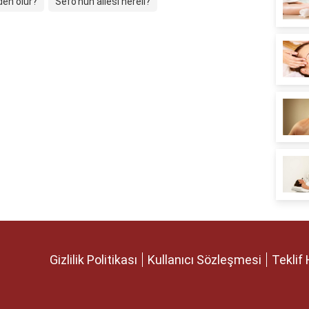
den olur?
Sefo'nun ailesi nereli?
Gizlilik Politikası
Kullanıcı Sözleşmesi
Teklif 