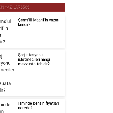
ON YAZILAR6565
Şems'ül Maarif'in yazarı
kimdir?
Şarj istasyonu
işletmecileri hangi
mevzuata tabidir?
İzmir'de benzin fiyatları
nerede?