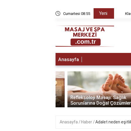
Yeni
yda düzelir?
Cumartesi 08:55
Klasik 
Anasayfa
‹
a Gitmeden Önce:
lamak İçin Yapmanız
Refleksoloji Masajı: Sağlık
enler
Sorunlarına Doğal Çözümler
Anasayfa
Haber
Adalet neden eşitlik