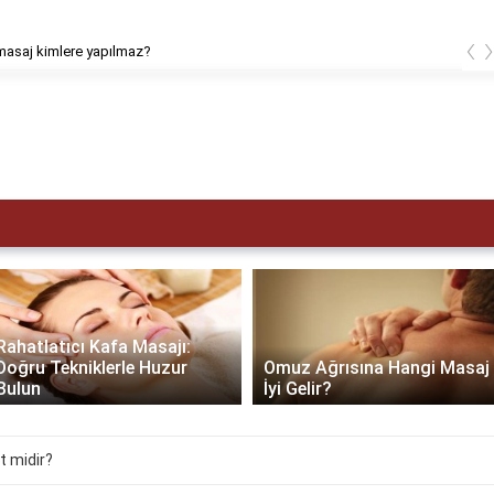
‹
masaj kimlere yapılmaz?
Rahatlatıcı Kafa Masajı:
Doğru Tekniklerle Huzur
Omuz Ağrısına Hangi Masaj
Bulun
İyi Gelir?
t midir?