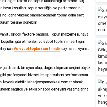
n bir diğer faktör de topun kullanıldığı ortamdır. Dış
hava koşulları, topun sertliğini ve performansını
basıncı daha yüksek olabileceğinden toplar daha sert
durum tersine dönebilir.
 yanıtı, birçok faktöre bağlıdır. Topun malzemesi, hava
koşullar gibi etmenler, voleybol toplarının sertliğini
etay için
Voleybol topları sert midir
sayfasını ziyaret
dukça dinamik bir oyun olup, doğru ekipman seçimi büyük
gibi profesyonel hizmetler, sporcuların performansını
n faydalı olabilir. Masajvespamerkezi.com.tr olarak,
unarak sağlıklı ve etkili bir spor deneyimi yaşamalarına