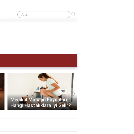
›
Adet hemen nasıl sökülür?
›
Scalp Masajı: Saç ve Zi
Medikal Masajın Faydaları:
Sağlığınıza Yapabilece
Hangi Hastalıklara İyi Gelir?
En İyi Hediye..