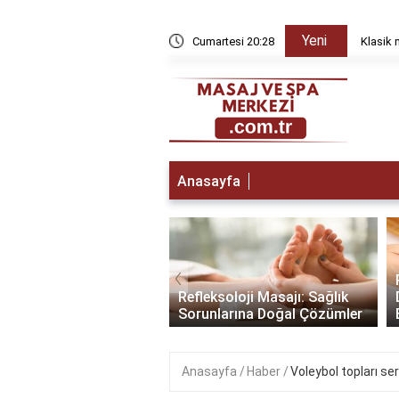
Yeni
yda düzelir?
Cumartesi 20:28
Klasik 
Anasayfa
‹
a Gitmeden Önce:
lamak İçin Yapmanız
Refleksoloji Masajı: Sağlık
enler
Sorunlarına Doğal Çözümler
Anasayfa
Haber
Voleybol topları ser