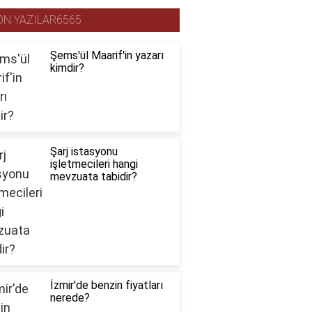
ON YAZILAR6565
Şems'ül Maarif'in yazarı
kimdir?
Şarj istasyonu
işletmecileri hangi
mevzuata tabidir?
İzmir'de benzin fiyatları
nerede?