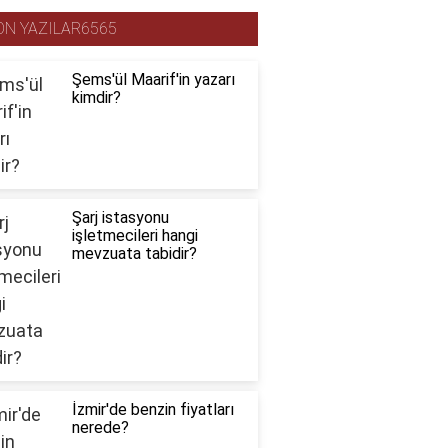
ON YAZILAR6565
Şems'ül Maarif'in yazarı
kimdir?
Şarj istasyonu
işletmecileri hangi
mevzuata tabidir?
İzmir'de benzin fiyatları
nerede?