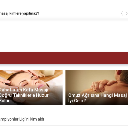
‹
masaj kimlere yapılmaz?
Rahatlatıcı Kafa Masajı:
Doğru Tekniklerle Huzur
Omuz Ağrısına Hangi Masaj
Bulun
İyi Gelir?
piyonlar Ligi'ni kim aldı