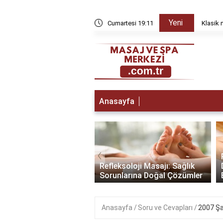
Yeni
yda düzelir?
Cumartesi 19:11
Klasik 
Anasayfa
‹
a Gitmeden Önce:
lamak İçin Yapmanız
Refleksoloji Masajı: Sağlık
enler
Sorunlarına Doğal Çözümler
Anasayfa
Soru ve Cevapları
2007 Şam