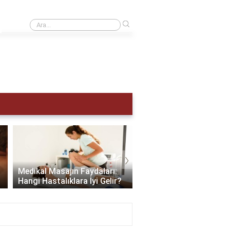
›
Adet hemen nasıl sökülür?
›
Scalp Masajı: Saç ve Zi
Medikal Masajın Faydaları:
Sağlığınıza Yapabilece
Hangi Hastalıklara İyi Gelir?
En İyi Hediye..