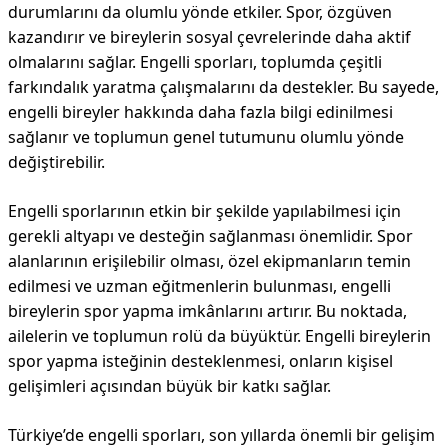
durumlarını da olumlu yönde etkiler. Spor, özgüven
kazandırır ve bireylerin sosyal çevrelerinde daha aktif
olmalarını sağlar. Engelli sporları, toplumda çeşitli
farkındalık yaratma çalışmalarını da destekler. Bu sayede,
engelli bireyler hakkında daha fazla bilgi edinilmesi
sağlanır ve toplumun genel tutumunu olumlu yönde
değiştirebilir.
Engelli sporlarının etkin bir şekilde yapılabilmesi için
gerekli altyapı ve desteğin sağlanması önemlidir. Spor
alanlarının erişilebilir olması, özel ekipmanların temin
edilmesi ve uzman eğitmenlerin bulunması, engelli
bireylerin spor yapma imkânlarını artırır. Bu noktada,
ailelerin ve toplumun rolü da büyüktür. Engelli bireylerin
spor yapma isteğinin desteklenmesi, onların kişisel
gelişimleri açısından büyük bir katkı sağlar.
Türkiye’de engelli sporları, son yıllarda önemli bir gelişim