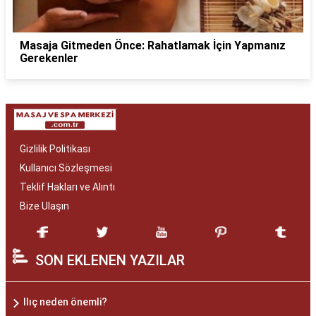
Masaja Gitmeden Önce: Rahatlamak İçin Yapmanız
Gerekenler
Gizlilik Politikası
Kullanıcı Sözleşmesi
Teklif Hakları ve Alıntı
Bize Ulaşın
SON EKLENEN YAZILAR
Ilıç neden önemli?