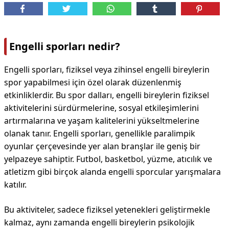
Engelli sporları nedir?
Engelli sporları, fiziksel veya zihinsel engelli bireylerin
spor yapabilmesi için özel olarak düzenlenmiş
etkinliklerdir. Bu spor dalları, engelli bireylerin fiziksel
aktivitelerini sürdürmelerine, sosyal etkileşimlerini
artırmalarına ve yaşam kalitelerini yükseltmelerine
olanak tanır. Engelli sporları, genellikle paralimpik
oyunlar çerçevesinde yer alan branşlar ile geniş bir
yelpazeye sahiptir. Futbol, basketbol, yüzme, atıcılık ve
atletizm gibi birçok alanda engelli sporcular yarışmalara
katılır.
Bu aktiviteler, sadece fiziksel yetenekleri geliştirmekle
kalmaz, aynı zamanda engelli bireylerin psikolojik