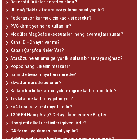
Dekoratif ürünler nereden alınır?
Uludağ Elektrik fatura sorgulama nasıl yapılır?
Federasyon kurmak için kaç kişi gerekir?
PVC kirmit yerine ne kullanılır?
Modüler MagSafe aksesuarları hangi avantajları sunar?
Kanal D HD yayın var mı?
Kapalı Çarşı'da Neler Var?
Atasözü ne anlama geliyor iki sultan bir saraya sığmaz?
Poppo hangi ülkenin markası?
İzmir'de benzin fiyatları nerede?
Ekvador nerede bulunur?
Balkon korkuluklarının yüksekliği ne kadar olmalıdır?
Tevkifat ne kadar uygulanıyor?
Eu4 koşulsuz teslimiyet nedir?
1306 E4 Hangi Araç? Detaylı İnceleme ve Bilgiler
Hangi etil alkol üreticileri güvenilirdir?
C# form uygulaması nasıl yapılır?