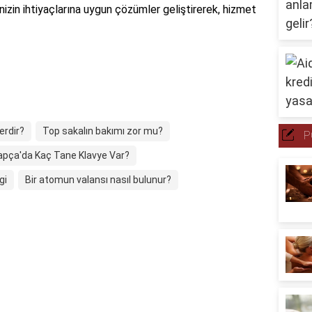
enizin ihtiyaçlarına uygun çözümler geliştirerek, hizmet
erdir?
Top sakalın bakımı zor mu?
P
apça'da Kaç Tane Klavye Var?
gi
Bir atomun valansı nasıl bulunur?