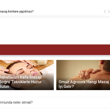
‹
masaj kimlere yapılmaz?
Rahatlatıcı Kafa Masajı:
Doğru Tekniklerle Huzur
Omuz Ağrısına Hangi Masaj
Bulun
İyi Gelir?
ormunda neler olmalı?