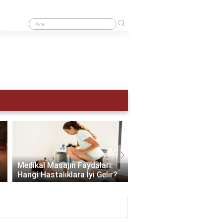
›
Adet hemen nasıl sökülür?
›
Scalp Masajı: Saç ve Zi
Medikal Masajın Faydaları:
Sağlığınıza Yapabilece
Hangi Hastalıklara İyi Gelir?
En İyi Hediye..