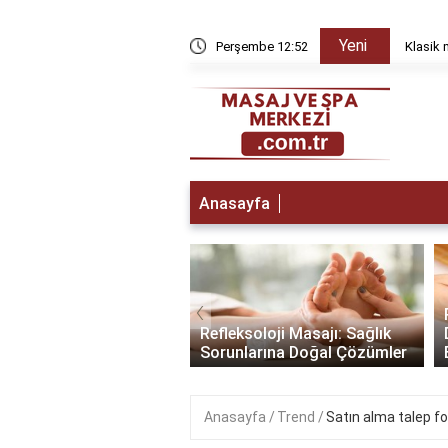
Yeni
yda düzelir?
Perşembe 12:52
Klasik 
Anasayfa
‹
a Gitmeden Önce:
lamak İçin Yapmanız
Refleksoloji Masajı: Sağlık
enler
Sorunlarına Doğal Çözümler
Anasayfa
Trend
Satın alma talep f