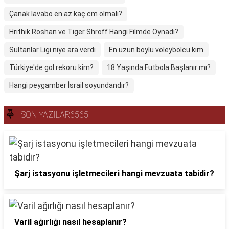
Çanak lavabo en az kaç cm olmalı?
Hrithik Roshan ve Tiger Shroff Hangi Filmde Oynadı?
Sultanlar Ligi niye ara verdi
En uzun boylu voleybolcu kim
Türkiye'de gol rekoru kim?
18 Yaşında Futbola Başlanır mı?
Hangi peygamber İsrail soyundandır?
SON YAZILAR6565
Şarj istasyonu işletmecileri hangi mevzuata tabidir?
Varil ağırlığı nasıl hesaplanır?