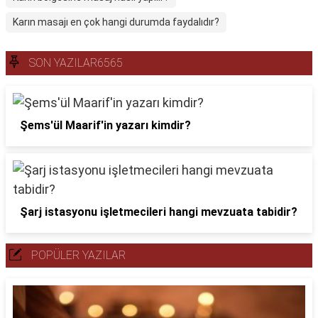
Karın masajı en çok hangi durumda faydalıdır?
SON YAZILAR6565
Şems'ül Maarif'in yazarı kimdir?
Şarj istasyonu işletmecileri hangi mevzuata tabidir?
POPÜLER YAZILAR