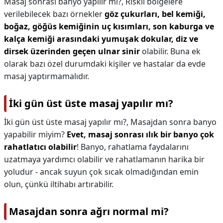
Masaj sonrası banyo yapılır mı?,
Riskli bölgelere
verilebilecek bazı örnekler
göz çukurları, bel kemiği,
boğaz, göğüs kemiğinin uç kısımları, son kaburga ve
kalça kemiği arasındaki yumuşak dokular, diz ve
dirsek üzerinden geçen ulnar sinir
olabilir. Buna ek
olarak bazı özel durumdaki kişiler ve hastalar da evde
masaj yaptırmamalıdır.
İki gün üst üste masaj yapılır mı?
İki gün üst üste masaj yapılır mı?,
Masajdan sonra banyo
yapabilir miyim?
Evet, masaj sonrası ılık bir banyo çok
rahatlatıcı olabilir
! Banyo, rahatlama faydalarını
uzatmaya yardımcı olabilir ve rahatlamanın harika bir
yoludur - ancak suyun çok sıcak olmadığından emin
olun, çünkü iltihabı artırabilir.
Masajdan sonra ağrı normal mi?