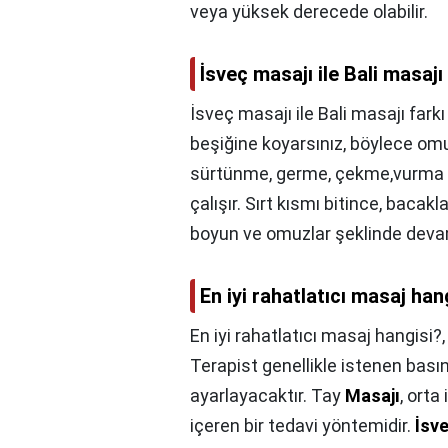
veya yüksek derecede olabilir.
İsveç masajı ile Bali masajı
İsveç masajı ile Bali masajı farkı
beşiğine koyarsınız, böylece omur
sürtünme, germe, çekme,vurma ve
çalışır. Sırt kısmı bitince, bacakl
boyun ve omuzlar şeklinde deva
En iyi rahatlatıcı masaj han
En iyi rahatlatıcı masaj hangisi?
Terapist genellikle istenen basın
ayarlayacaktır. Tay
Masajı
, orta
içeren bir tedavi yöntemidir.
İsv