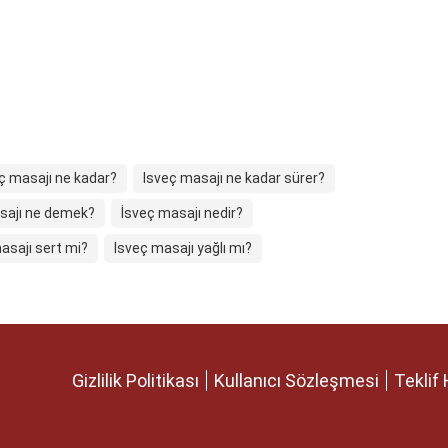
ç masajı ne kadar?
Isveç masajı ne kadar sürer?
sajı ne demek?
İsveç masajı nedir?
asajı sert mi?
Isveç masajı yağlı mı?
Gizlilik Politikası
Kullanıcı Sözleşmesi
Teklif 