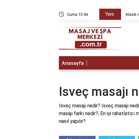
Yeni
yda düzelir?
Cuma 13:44
Klasik 
Anasayfa
Isveç masajı n
Isveç masajı nedir? Isveç masajı nedir?
masajı farkı nedir?, En iyi rahatlatıcı
nasıl yapılır?