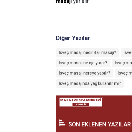
masajı
yer alır.
Diğer Yazılar
Isveç masajı nedir Bali masajı?
Isve
Isveç masajı ne işe yarar?
Isveç ma
Isveç masajı nereye yapılır?
Isveç m
Isveç masajında yağ kullanılır mı?
SON EKLENEN YAZILAR