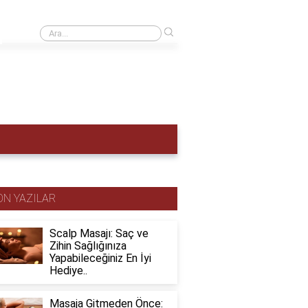
›
Adet hemen nasıl sökülür?
ON YAZILAR
Scalp Masajı: Saç ve
Zihin Sağlığınıza
Yapabileceğiniz En İyi
Hediye..
Masaja Gitmeden Önce: